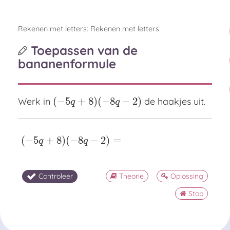
Rekenen met letters: Rekenen met letters
Toepassen van de
bananenformule
(
−
5
+
8
)
(
−
8
−
2
)
Werk in
de haakjes uit.
(
−
5
q
+
8
)
(
−
8
q
−
2
)
q
q
(
−
5
+
8
)
(
−
8
−
2
)
=
(
−
5
q
+
8
)
(
−
8
q
−
2
)
=
q
q
Controleer
Theorie
Oplossing
Stop